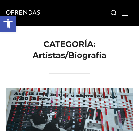
Saltar
Buscar:
OFRENDAS
al
ALTE
Abrir barra de herramientas
contenido
CATEGORÍA:
Artistas/Biografía