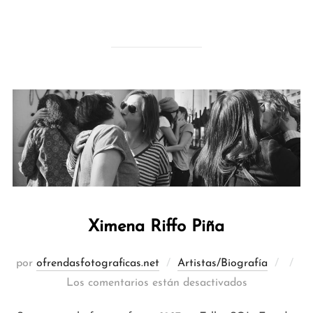
Ximena Riffo Piña
Publi
por
ofrendasfotograficas.net
Artistas/Biografía
el
Los comentarios están desactivados